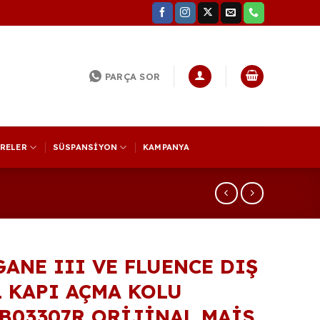
PARÇA SOR
TRELER
SÜSPANSİYON
KAMPANYA
ANE III VE FLUENCE DIŞ
 KAPI AÇMA KOLU
B03307R ORİJİNAL MAİS