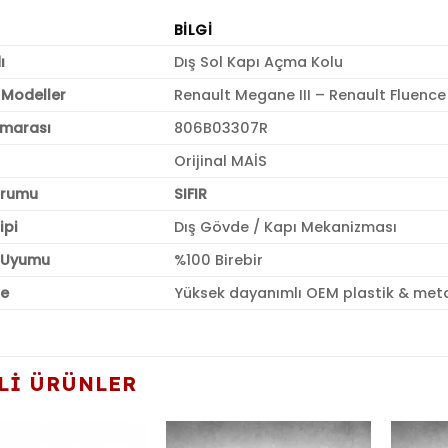
BILGI
ı
Dış Sol Kapı Açma Kolu
Modeller
Renault Megane III – Renault Fluence
marası
806B03307R
Orijinal MAİS
urumu
SIFIR
ipi
Dış Gövde / Kapı Mekanizması
 Uyumu
%100 Birebir
e
Yüksek dayanımlı OEM plastik & me
LI ÜRÜNLER