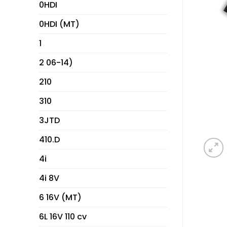
0HDI
0HDI (MT)
1
2 06-14)
210
310
3JTD
410.D
4i
4i 8V
6 16V (MT)
6L 16V 110 cv