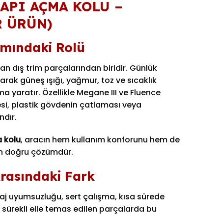
KAPI AÇMA KOLU –
R ÜRÜN)
ımındaki Rolü
nan dış trim parçalarından biridir. Günlük
rak güneş ışığı, yağmur, toz ve sıcaklık
a yaratır. Özellikle Megane III ve Fluence
i, plastik gövdenin çatlaması veya
ndır.
a kolu
, aracın hem kullanım konforunu hem de
en doğru çözümdür.
Arasındaki Fark
taj uyumsuzluğu, sert çalışma, kısa sürede
 sürekli elle temas edilen parçalarda bu