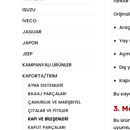
farklar
ISUZU
Orijina
İVECO
Araç
JAGUAR
Yay 
JAPON
JEEP
Açma
KAMPANYALI ÜRÜNLER
Dış 
KAPORTA/TRİM
Kapı
AYNA SİSTEMLERİ
Bu saye
BAGAJ PARÇALARI
ÇAMURLUK VE MARŞBİYEL
3. M
ÇITALAR VE FİTİLLER
KAPI VE BİLEŞENLERİ
Bu ürü
uyumlu
KAPUT PARÇALARI