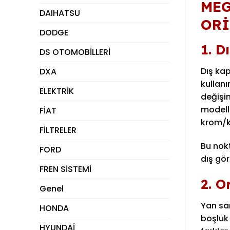
MEG
DAIHATSU
ORİ
DODGE
1. D
DS OTOMOBİLLERİ
Dış kap
DXA
kullanı
ELEKTRİK
değişim
modell
FİAT
krom/k
FİLTRELER
Bu no
FORD
dış gö
FREN SİSTEMİ
2. O
Genel
Yan san
HONDA
boşluk 
HYUNDAİ