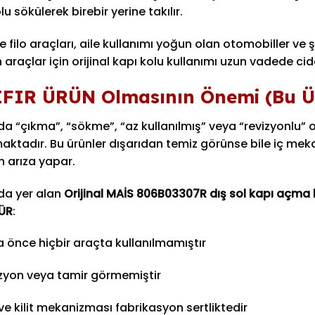
lu sökülerek birebir yerine takılır.
le filo araçları, aile kullanımı yoğun olan otomobiller 
 araçlar için orijinal kapı kolu kullanımı uzun vadede cid
IFIR ÜRÜN Olmasının Önemi (Bu Ü
a “çıkma”, “sökme”, “az kullanılmış” veya “revizyonlu” o
ktadır. Bu ürünler dışarıdan temiz görünse bile iç meka
 arıza yapar.
nda yer alan
Orijinal MAİS 806B03307R dış sol kapı açma k
ÜR
:
 önce hiçbir araçta kullanılmamıştır
zyon veya tamir görmemiştir
ve kilit mekanizması fabrikasyon sertliktedir