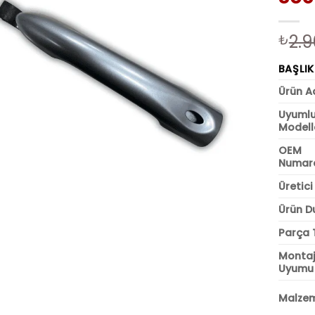
2.9
₺
BAŞLIK
Ürün A
Uyuml
Modell
OEM
Numar
Üretici
Ürün D
Parça 
Monta
Uyumu
Malze