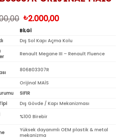
Orijinal
Şu
00,00
2.000,00
₺
fiyat:
andaki
BILGI
₺2.900,00.
fiyat:
₺2.000,00.
dı
Dış Sol Kapı Açma Kolu
u
Renault Megane III – Renault Fluence
er
806B03307R
ası
Orijinal MAİS
urumu
SIFIR
Tipi
Dış Gövde / Kapı Mekanizması
j
%100 Birebir
Yüksek dayanımlı OEM plastik & metal
me
mekanizma