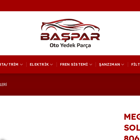
RTA/TRİM
ELEKTRİK
FREN SİSTEMİ
ŞANZIMAN
FİL
LERİ
MEG
SOL
806