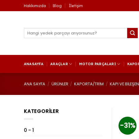
İçeriğe
Hakkımızda
Blog
İletişim
atla
Ara:
ANASAYFA
ARAÇLAR
MOTOR PARÇALARI
KAPO
ANA SAYFA
/
ÜRÜNLER
/
KAPORTA/TRİM
/
KAPI VE BİLEŞEN
KATEGORİLER
-31%
0 - 1