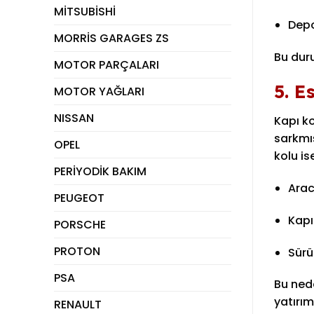
MİTSUBİSHİ
Depo
MORRİS GARAGES ZS
Bu duru
MOTOR PARÇALARI
5. E
MOTOR YAĞLARI
NISSAN
Kapı k
sarkmış
OPEL
kolu is
PERİYODİK BAKIM
Arac
PEUGEOT
Kapı
PORSCHE
PROTON
Sürü
PSA
Bu nede
yatırım
RENAULT