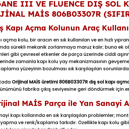
ANE III VE FLUENCE DIŞ SOL 
JİNAL MAİS 806B03307R (SIFI
ış Kapı Açma Kolunun Araç Kullan
ı açma kolu, bir aracın en sık kullanılan ve en hızlı yıpra
mda sürekli mekanik zorlanmaya maruz kalır; buna ek ola
leri gibi çevresel etkenler de parça üzerinde ciddi aşınm
erinde zamanla kapı kolu yay mekanizmasının gevşemes
aplama yüzeyinin bozulması sık karşılaşılan sorunlarda
ktada
Orijinal MAİS üretimi 806B03307R dış sol kapı açm
rünümünü fabrika çıkış seviyesine geri döndürmek için 
rijinal MAİS Parça ile Yan Sanayi 
ayi kapı kollarında en sık karşılaşılan problemler; mon
yapma ve renk/kaplama farkıdır. Özellikle kapı kolu gibi