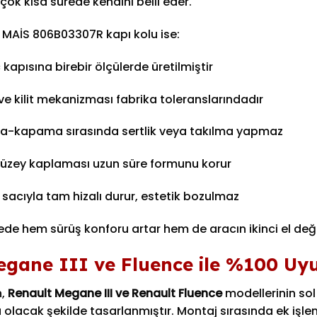
 çok kısa sürede kendini belli eder.
l MAİS 806B03307R kapı kolu ise:
 kapısına birebir ölçülerde üretilmiştir
ve kilit mekanizması fabrika toleranslarındadır
-kapama sırasında sertlik veya takılma yapmaz
yüzey kaplaması uzun süre formunu korur
 sacıyla tam hizalı durur, estetik bozulmaz
de hem sürüş konforu artar hem de aracın ikinci el değe
egane III ve Fluence ile %100 U
n,
Renault Megane III ve Renault Fluence
modellerinin sol
 olacak şekilde tasarlanmıştır. Montaj sırasında ek i