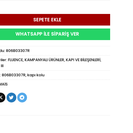
SEPETE EKLE
WHATSAPP ILE SIPARIŞ VER
du:
806B03307R
iler:
FLUENCE
,
KAMPANYALI ÜRÜNLER
,
KAPI VE BİLEŞENLERİ
,
II
:
806B03307R
,
kapı kolu
MAİS