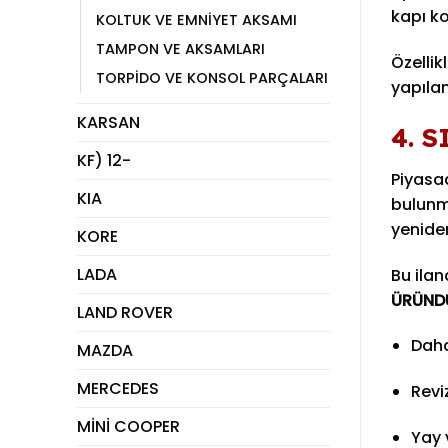
kapı ko
KOLTUK VE EMNİYET AKSAMI
TAMPON VE AKSAMLARI
Özellik
TORPİDO VE KONSOL PARÇALARI
yapılan
KARSAN
4. S
KF) 12-
Piyasad
KIA
bulunma
yeniden
KORE
LADA
Bu ila
ÜRÜND
LAND ROVER
Daha
MAZDA
MERCEDES
Revi
MİNİ COOPER
Yay 