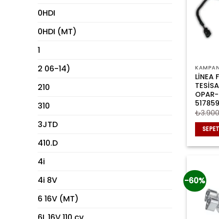
0HDI
0HDI (MT)
1
2 06-14)
KAMPAN
LİNEA
TESİSA
210
OPAR-
51785
310
₺
3.900
3JTD
SEPET
410.D
4i
4i 8V
-60%
6 16V (MT)
6L 16V 110 cv