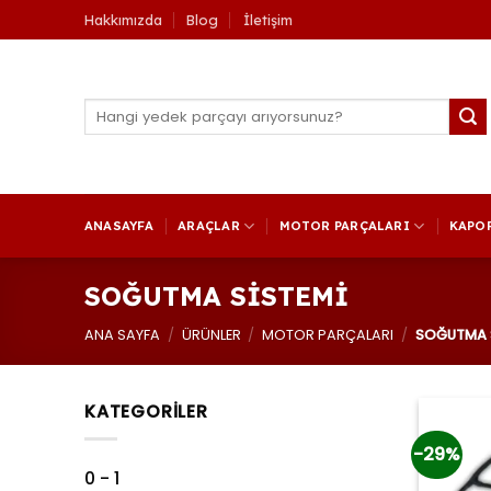
İçeriğe
Hakkımızda
Blog
İletişim
atla
Ara:
ANASAYFA
ARAÇLAR
MOTOR PARÇALARI
KAPO
SOĞUTMA SİSTEMİ
ANA SAYFA
/
ÜRÜNLER
/
MOTOR PARÇALARI
/
SOĞUTMA S
KATEGORİLER
-29%
0 - 1