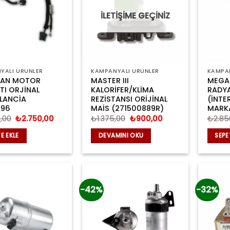
İLETİŞİME GEÇİNİZ
YALI ÜRÜNLER
KAMPANYALI ÜRÜNLER
KAMPAN
 FAN MOTOR
MASTER III
MEGAN
TI ORJİNAL
KALORİFER/KLİMA
RADY
LANCİA
REZİSTANSI ORİJİNAL
(İNTE
996
MAİS (271500889R)
MARK
Orijinal
Şu
Orijinal
Şu
,00
₺
2.750,00
₺
1.375,00
₺
900,00
₺
2.85
fiyat:
andaki
fiyat:
andaki
₺3.900,00.
fiyat:
₺1.375,00.
fiyat:
E EKLE
DEVAMINI OKU
SEPE
₺2.750,00.
₺900,00.
-42%
-32%