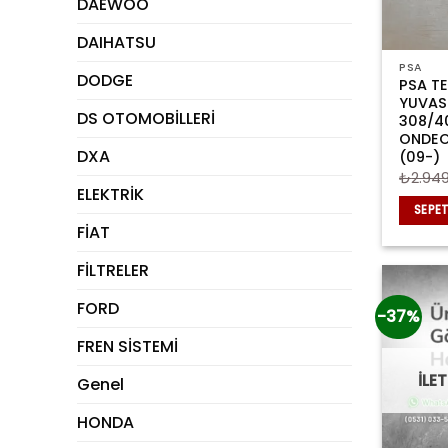
DAEWOO
DAIHATSU
PSA
DODGE
PSA T
YUVAS
DS OTOMOBİLLERİ
308/4
ONDEO
DXA
(09-)
₺
2.949
ELEKTRİK
SEPET
FİAT
FİLTRELER
FORD
-37%
FREN SİSTEMİ
İLE
Genel
HONDA