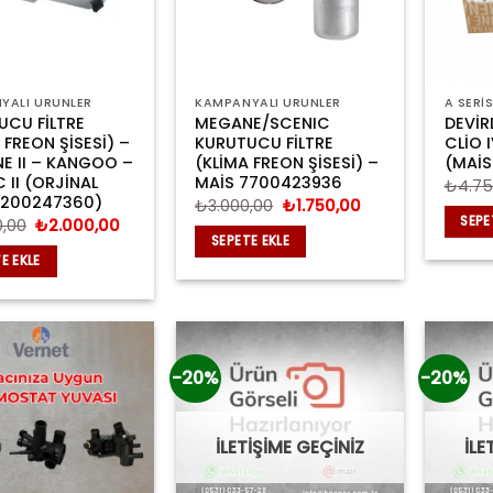
YALI ÜRÜNLER
KAMPANYALI ÜRÜNLER
A SERİS
UCU FİLTRE
MEGANE/SCENIC
DEVİR
 FREON ŞİSESİ) –
KURUTUCU FİLTRE
CLİO 
E II – KANGOO –
(KLİMA FREON ŞİSESİ) –
(MAİS
 II (ORJİNAL
MAİS 7700423936
₺
4.75
8200247360)
Orijinal
Şu
₺
3.000,00
₺
1.750,00
fiyat:
andaki
SEPE
Orijinal
Şu
0,00
₺
2.000,00
₺3.000,00.
fiyat:
fiyat:
andaki
SEPETE EKLE
₺1.750,00.
₺5.000,00.
fiyat:
E EKLE
₺2.000,00.
-20%
-20%
İLETİŞİME GEÇİNİZ
İLE