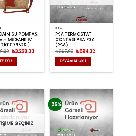
İ
PSA
DAİM SU POMPASI
PSA TERMOSTAT
IV – MEGANE IV
CONTASI PSA PSA
 210107852R )
(PSA)
Orijinal
Şu
Orijinal
Şu
0,00
₺
3.250,00
₺
867,09
₺
694,02
fiyat:
andaki
fiyat:
andaki
₺4.750,00.
fiyat:
₺867,09.
fiyat:
TE EKLE
DEVAMINI OKU
₺3.250,00.
₺694,02.
-26%
TİŞİME GEÇİNİZ