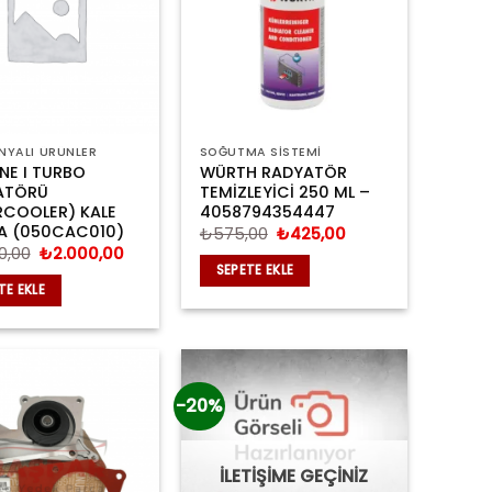
YALI ÜRÜNLER
SOĞUTMA SİSTEMİ
E I TURBO
WÜRTH RADYATÖR
ATÖRÜ
TEMİZLEYİCİ 250 ML –
RCOOLER) KALE
4058794354447
A (050CAC010)
Orijinal
Şu
₺
575,00
₺
425,00
fiyat:
andaki
Orijinal
Şu
0,00
₺
2.000,00
₺575,00.
fiyat:
fiyat:
andaki
SEPETE EKLE
₺425,00.
₺2.850,00.
fiyat:
TE EKLE
₺2.000,00.
-20%
İLETİŞİME GEÇİNİZ