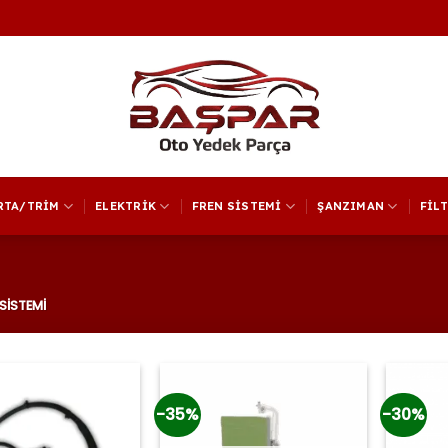
RTA/TRİM
ELEKTRİK
FREN SİSTEMİ
ŞANZIMAN
FİL
İSTEMİ
-35%
-30%