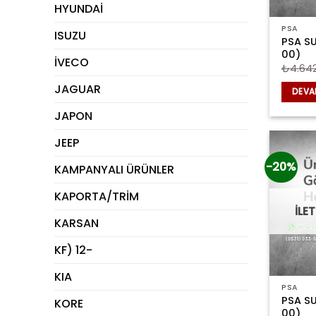
HYUNDAİ
PSA
ISUZU
PSA S
00)
İVECO
₺
4.64
JAGUAR
DEVA
JAPON
JEEP
-20%
KAMPANYALI ÜRÜNLER
KAPORTA/TRİM
İLE
KARSAN
KF) 12-
KIA
PSA
PSA S
KORE
00)