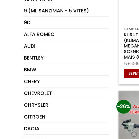
9 (ML SANZIMAN - 5 VITES)
9D
KAMPAN
ALFA ROMEO
KURUT
(KLİMA
AUDI
MEGAN
SCENIC
MAİS 
BENTLEY
₺
5.00
BMW
SEPET
CHERY
CHEVROLET
CHRYSLER
-26%
CITROEN
DACIA