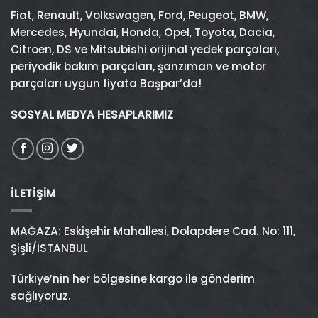
Fiat
,
Renault
,
Volkswagen
,
Ford
,
Peugeot
,
BMW
,
Mercedes
,
Hyundai
,
Honda
,
Opel
,
Toyota
,
Dacia
,
Citroen
,
DS
ve
Mitsubishi
orijinal yedek parçaları,
periyodik bakım parçaları, şanzıman ve motor
parçaları uygun fiyata Başpar’da!
SOSYAL MEDYA HESAPLARIMIZ
İLETIŞIM
MAĞAZA: Eskişehir Mahallesi, Dolapdere Cad. No: 111,
Şişli/İSTANBUL
Türkiye’nin her bölgesine kargo ile gönderim
sağlıyoruz.