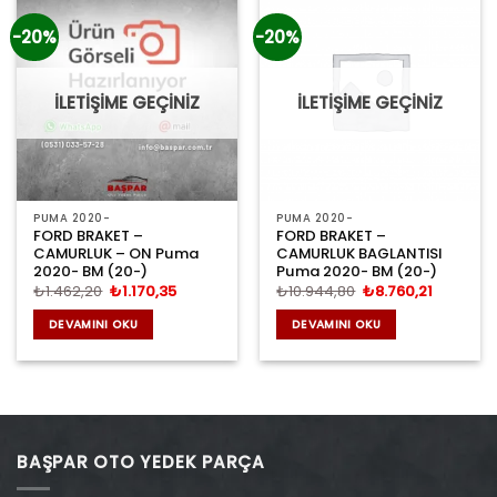
-20%
-20%
İLETİŞİME GEÇİNİZ
İLETİŞİME GEÇİNİZ
PUMA 2020-
PUMA 2020-
FORD BRAKET –
FORD BRAKET –
CAMURLUK – ON Puma
CAMURLUK BAGLANTISI
2020- BM (20-)
Puma 2020- BM (20-)
Orijinal
Şu
Orijinal
Şu
₺
1.462,20
₺
1.170,35
₺
10.944,80
₺
8.760,21
fiyat:
andaki
fiyat:
andaki
₺1.462,20.
fiyat:
₺10.944,80.
fiyat:
DEVAMINI OKU
DEVAMINI OKU
₺1.170,35.
₺8.760,2
BAŞPAR OTO YEDEK PARÇA