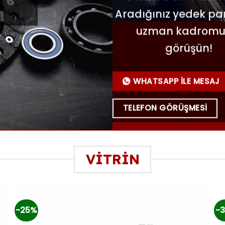
Aradığınız yedek par
uzman kadromu
görüşün!
WHATSAPP ILE MESAJ
TELEFON GÖRÜŞMESI
VİTRİN
-25%
-3