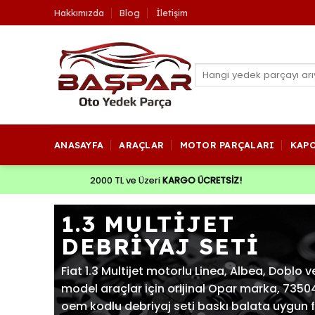
İçeriğe
Hakkımızda
Blog
İletişim
atla
Ara:
ANASAYFA
ARAÇLAR
MOTOR PARÇALARI
KAP
2000 TL ve Üzeri
KARGO ÜCRETSİZ!
1.3 MULTIJET
DEBRIYAJ SETI
Fiat 1.3 Multijet motorlu Linea, Albea, Doblo 
model araçlar için orijinal Opar marka, 735
oem kodlu debriyaj seti baskı balata uygun 