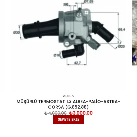
ALBEA
MÜŞÜRLÜ TERMOSTAT 1.3 ALBEA-PALİO-ASTRA-
CORSA (G.852.88)
Orijinal
Şu
₺
4.000,00
₺
3.000,00
fiyat:
andaki
SEPETE EKLE
₺4.000,00.
fiyat:
₺3.000,00.
.