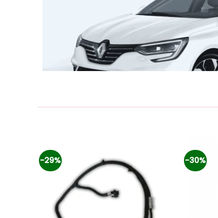
-29%
-30%