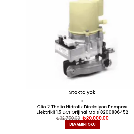
Stokta yok
II
Clio 2 Thalia Hidrolik Direksiyon Pompası
Elektrikli 1.5 DCİ Orijinal Mais 8200886452
Orijinal
Şu
₺
32.750,00
₺
20.000,00
fiyat:
andaki
DEVAMINI OKU
₺32.750,00.
fiyat:
₺20.000,00