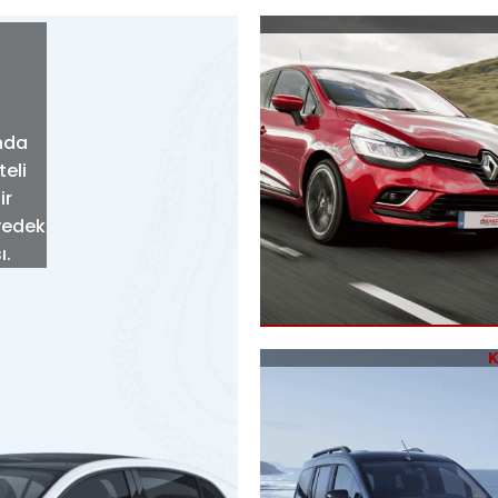
nda
teli
ir
yedek
ı.
K