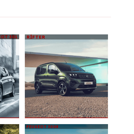
EOT
301
RIFTER
PEUGEOT 3008