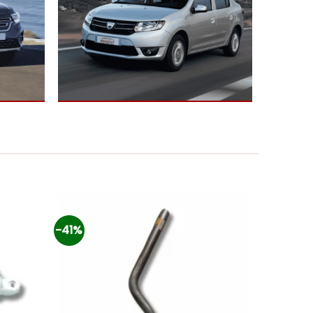
-41%
-45%