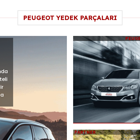
PEUGEOT YEDEK PARÇALARI
PEUG
nda
teli
ir
ça
PARTNER