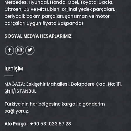
Mercedes
,
Hyundai
,
Honda
,
Opel
,
Toyota
,
Dacia
,
Citroen
,
DS
ve
Mitsubishi
orijinal yedek parçaları,
periyodik bakım parçaları, şanzıman ve motor
parçaları uygun fiyata Başpar’da!
SOSYAL MEDYA HESAPLARIMIZ
İLETIŞIM
MAĞAZA: Eskişehir Mahallesi, Dolapdere Cad. No: 111,
Şişli/İSTANBUL
Türkiye’nin her bölgesine kargo ile gönderim
sağlıyoruz.
Alo Parça :
+90 531 033 57 28