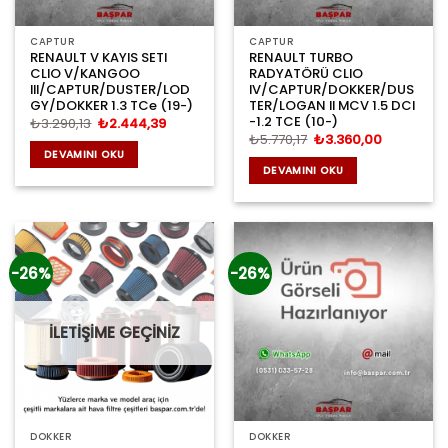
CAPTUR
CAPTUR
RENAULT V KAYIS SETI
RENAULT TURBO
CLIO V/KANGOO
RADYATÖRÜ CLIO
III/CAPTUR/DUSTER/LOD
IV/CAPTUR/DOKKER/DUS
GY/DOKKER 1.3 TCe (19-)
TER/LOGAN II MCV 1.5 DCI
-1.2 TCE (10-)
Orijinal
Şu
₺
3.290,13
₺
2.444,39
fiyat:
andaki
Orijinal
Şu
₺
5.770,17
₺
3.360,00
₺3.290,13.
fiyat:
fiyat:
andaki
DEVAMINI OKU
₺2.444,39.
₺5.770,17.
fiyat:
DEVAMINI OKU
₺3.360,00
-26%
-26%
İLETİŞİME GEÇİNİZ
DOKKER
DOKKER