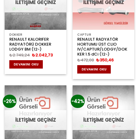
İLETİŞİME GEÇİNİZ
İLETİŞİME GEÇİNİZ
DOKKER
CAPTUR
RENAULT KALORIFER
RENAULT RADYATÖR
RADYATÖRÜ DOKKER
HORTUMU ÜST CLIO
LODGY BM (12-)
IV/CAPTUR/LODGY/DOK
KER 1.5 dCi (12-)
Orijinal
Şu
₺
2.749,24
₺
2.042,73
fiyat:
andaki
Orijinal
Şu
₺
472,08
₺
350,46
₺2.749,24.
fiyat:
fiyat:
andaki
DEVAMINI OKU
₺2.042,73.
₺472,08.
fiyat:
DEVAMINI OKU
₺350,46.
-26%
-42%
İLETİŞİME GEÇİNİZ
İLETİŞİME GEÇİNİZ