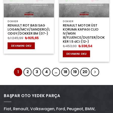
DOKKER
DOKKER
RENAULT ROT BASI SAG
RENAULT MOTOR ÜST
LOGAN/MCV/SANDERO/L
KORUMA KAPAGI CLIO
ODGY/DOKKER BM (07-)
IV/MGN
III/FLUENCE/DUSTER/DOK
Orijinal
Şu
₺
1.245,99
₺
925,65
fiyat:
andaki
KER 1.5 dCi (12-)
₺1.245,99.
fiyat:
Orijinal
Şu
₺
453,00
₺
336,54
DEVAMINI OKU
₺925,65.
fiyat:
andaki
₺453,00.
fiyat:
DEVAMINI OKU
₺336,54.
1
2
3
4
…
18
19
20
BAŞPAR OTO YEDEK PARÇA
Fiat
,
Renault
,
Volkswagen
,
Ford
,
Peugeot
,
BMW
,