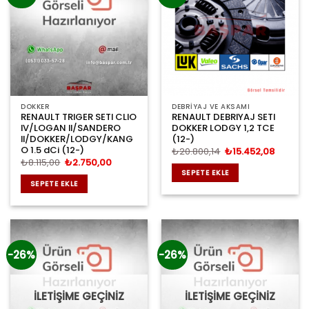
DOKKER
DEBRİYAJ VE AKSAMI
RENAULT TRIGER SETI CLIO
RENAULT DEBRIYAJ SETI
IV/LOGAN II/SANDERO
DOKKER LODGY 1,2 TCE
II/DOKKER/LODGY/KANG
(12-)
O 1.5 dCi (12-)
Orijinal
Şu
₺
20.800,14
₺
15.452,08
fiyat:
andaki
Orijinal
Şu
₺
8.115,00
₺
2.750,00
₺20.800,14.
fiyat:
fiyat:
andaki
SEPETE EKLE
₺15.452
₺8.115,00.
fiyat:
SEPETE EKLE
₺2.750,00.
-26%
-26%
İLETİŞİME GEÇİNİZ
İLETİŞİME GEÇİNİZ