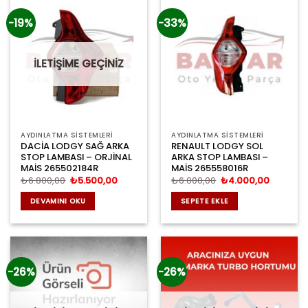
-19%
-33%
İLETİŞİME GEÇİNİZ
AYDINLATMA SİSTEMLERİ
AYDINLATMA SİSTEMLERİ
DACİA LODGY SAĞ ARKA
RENAULT LODGY SOL
STOP LAMBASI – ORJİNAL
ARKA STOP LAMBASI –
MAİS 265502184R
MAİS 265558016R
Orijinal
Şu
Orijinal
Şu
₺
6.800,00
₺
5.500,00
₺
6.000,00
₺
4.000,00
fiyat:
andaki
fiyat:
andaki
₺6.800,00.
fiyat:
₺6.000,00.
fiyat:
DEVAMINI OKU
SEPETE EKLE
₺5.500,00.
₺4.000,
-26%
-26%