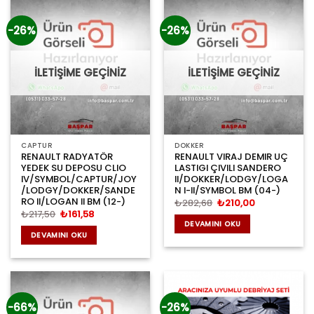
-26%
-26%
İLETİŞİME GEÇİNİZ
İLETİŞİME GEÇİNİZ
CAPTUR
DOKKER
RENAULT RADYATÖR
RENAULT VIRAJ DEMIR UÇ
YEDEK SU DEPOSU CLIO
LASTIGI ÇIVILI SANDERO
IV/SYMBOL/CAPTUR/JOY
II/DOKKER/LODGY/LOGA
/LODGY/DOKKER/SANDE
N I-II/SYMBOL BM (04-)
RO II/LOGAN II BM (12-)
Orijinal
Şu
₺
282,68
₺
210,00
fiyat:
andaki
Orijinal
Şu
₺
217,50
₺
161,58
₺282,68.
fiyat:
fiyat:
andaki
DEVAMINI OKU
₺210,00.
₺217,50.
fiyat:
DEVAMINI OKU
₺161,58.
-66%
-26%