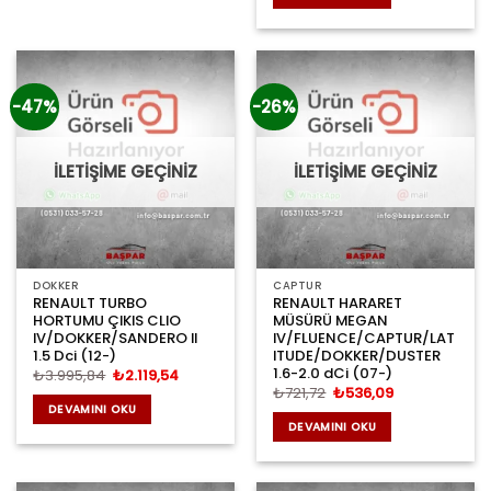
₺1.619,46.
-47%
-26%
İLETİŞİME GEÇİNİZ
İLETİŞİME GEÇİNİZ
DOKKER
CAPTUR
RENAULT TURBO
RENAULT HARARET
HORTUMU ÇIKIS CLIO
MÜSÜRÜ MEGAN
IV/DOKKER/SANDERO II
IV/FLUENCE/CAPTUR/LAT
1.5 Dci (12-)
ITUDE/DOKKER/DUSTER
1.6-2.0 dCi (07-)
Orijinal
Şu
₺
3.995,84
₺
2.119,54
fiyat:
andaki
Orijinal
Şu
₺
721,72
₺
536,09
₺3.995,84.
fiyat:
fiyat:
andaki
DEVAMINI OKU
₺2.119,54.
₺721,72.
fiyat:
DEVAMINI OKU
₺536,09.