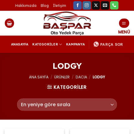
İçeriğe
Hakkımızda
Blog
İletişim
atla
PARÇA SOR
ANASAYFA
KATEGORİLER
KAMPANYA
LODGY
ANA SAYFA
/
ÜRÜNLER
/
DACIA
/
LODGY
KATEGORİLER