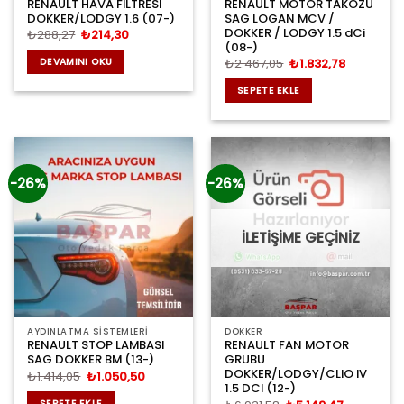
RENAULT HAVA FILTRESI
RENAULT MOTOR TAKOZU
DOKKER/LODGY 1.6 (07-)
SAG LOGAN MCV /
DOKKER / LODGY 1.5 dCi
Orijinal
Şu
₺
288,27
₺
214,30
fiyat:
andaki
(08-)
₺288,27.
fiyat:
Orijinal
Şu
₺
2.467,05
₺
1.832,78
DEVAMINI OKU
₺214,30.
fiyat:
andaki
₺2.467,05.
fiyat:
SEPETE EKLE
₺1.832,78.
-26%
-26%
İLETİŞİME GEÇİNİZ
AYDINLATMA SİSTEMLERİ
DOKKER
RENAULT STOP LAMBASI
RENAULT FAN MOTOR
SAG DOKKER BM (13-)
GRUBU
DOKKER/LODGY/CLIO IV
Orijinal
Şu
₺
1.414,05
₺
1.050,50
fiyat:
andaki
1.5 DCI (12-)
₺1.414,05.
fiyat:
SEPETE EKLE