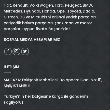
Fiat
,
Renault
,
Volkswagen
,
Ford
,
Peugeot
,
BMW
,
Mercedes
,
Hyundai
,
Honda
,
Opel
,
Toyota
,
Dacia
,
Citroen
,
DS
ve
Mitsubishi
orijinal yedek parçaları,
periyodik bakım parçaları, şanzıman ve motor
parçaları uygun fiyata Başpar’da!
SOSYAL MEDYA HESAPLARIMIZ
İLETIŞIM
MAĞAZA: Eskişehir Mahallesi, Dolapdere Cad. No: 111,
Şişli/İSTANBUL
Türkiye’nin her bölgesine kargo ile gönderim
sağlıyoruz.