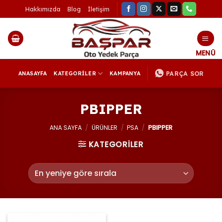
İçeriğe
Hakkımızda
Blog
İletişim
atla
PARÇA SOR
ANASAYFA
KATEGORİLER
KAMPANYA
PBIPPER
ANA SAYFA
/
ÜRÜNLER
/
PSA
/
PBIPPER
KATEGORİLER