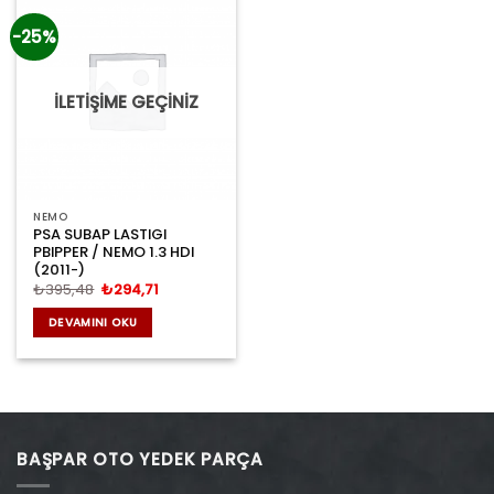
-25%
İLETİŞİME GEÇİNİZ
NEMO
PSA SUBAP LASTIGI
PBIPPER / NEMO 1.3 HDI
(2011-)
Orijinal
Şu
₺
395,48
₺
294,71
fiyat:
andaki
₺395,48.
fiyat:
DEVAMINI OKU
₺294,71.
BAŞPAR OTO YEDEK PARÇA