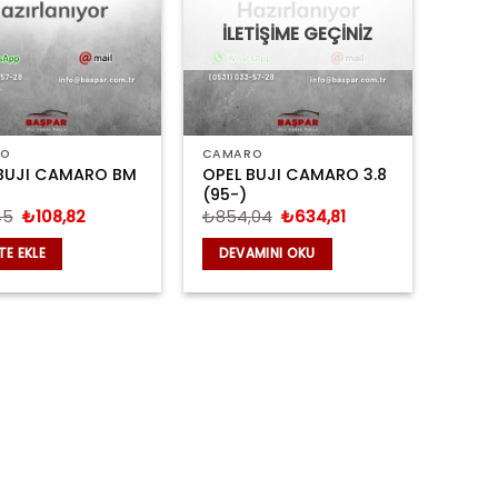
İLETİŞİME GEÇİNİZ
RO
CAMARO
BUJI CAMARO BM
OPEL BUJI CAMARO 3.8
(95-)
Orijinal
Şu
Orijinal
Şu
45
₺
108,82
₺
854,04
₺
634,81
fiyat:
andaki
fiyat:
andaki
₺162,45.
fiyat:
₺854,04.
fiyat:
TE EKLE
DEVAMINI OKU
₺108,82.
₺634,81.