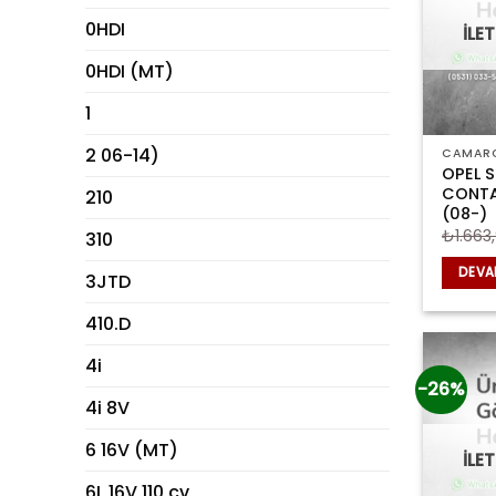
0HDI
İLE
0HDI (MT)
1
2 06-14)
CAMAR
OPEL S
CONTA
210
(08-)
₺
1.663,
310
DEVA
3JTD
410.D
4i
-26%
4i 8V
6 16V (MT)
İLE
6L 16V 110 cv