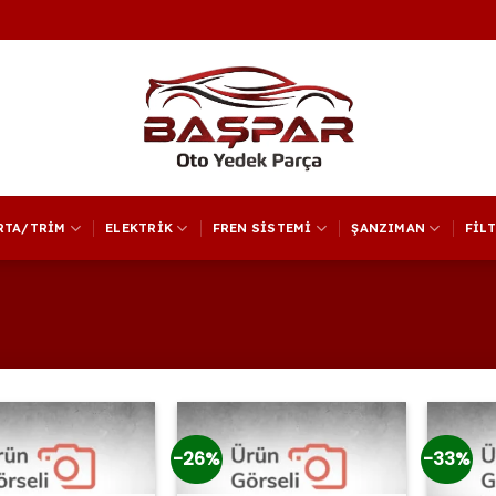
RTA/TRİM
ELEKTRİK
FREN SİSTEMİ
ŞANZIMAN
FİL
-26%
-33%