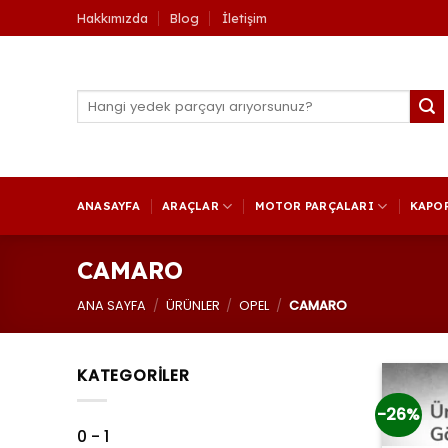
İçeriğe
Hakkımızda
Blog
İletişim
atla
Ara:
ANASAYFA
ARAÇLAR
MOTOR PARÇALARI
KAPO
CAMARO
ANA SAYFA
/
ÜRÜNLER
/
OPEL
/
CAMARO
KATEGORİLER
-26%
0 - 1