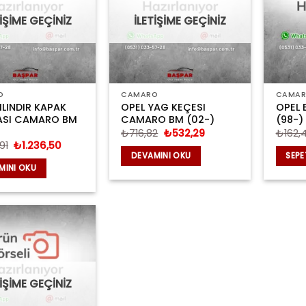
TİŞİME GEÇİNİZ
İLETİŞİME GEÇİNİZ
O
CAMARO
CAMA
ILINDIR KAPAK
OPEL YAG KEÇESI
OPEL 
SI CAMARO BM
CAMARO BM (02-)
(98-)
Orijinal
Şu
₺
716,82
₺
532,29
₺
162,
fiyat:
andaki
Orijinal
Şu
91
₺
1.236,50
₺716,82.
fiyat:
fiyat:
andaki
DEVAMINI OKU
SEPE
₺532,29.
₺1.663,91.
fiyat:
MINI OKU
₺1.236,50.
TİŞİME GEÇİNİZ