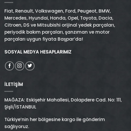
Fiat
,
Renault
,
Volkswagen
,
Ford
,
Peugeot
,
BMW
,
Mercedes
,
Hyundai
,
Honda
,
Opel
,
Toyota
,
Dacia
,
Citroen
,
DS
ve
Mitsubishi
orijinal yedek parçaları,
periyodik bakım parçaları, şanzıman ve motor
parçaları uygun fiyata Başpar’da!
SOSYAL MEDYA HESAPLARIMIZ
İLETIŞIM
MAĞAZA: Eskişehir Mahallesi, Dolapdere Cad. No: 111,
Şişli/İSTANBUL
Türkiye’nin her bölgesine kargo ile gönderim
sağlıyoruz.