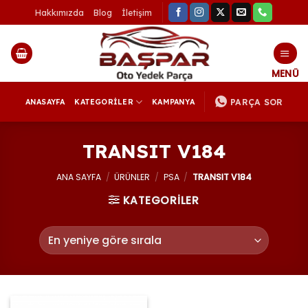
İçeriğe
Hakkımızda
Blog
İletişim
atla
PARÇA SOR
ANASAYFA
KATEGORİLER
KAMPANYA
TRANSIT V184
ANA SAYFA
/
ÜRÜNLER
/
PSA
/
TRANSIT V184
KATEGORİLER