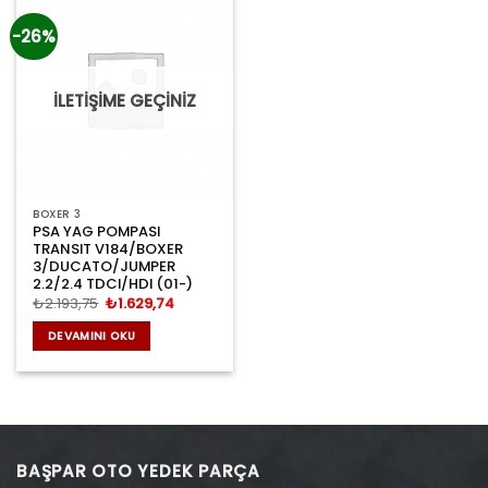
-26%
İLETİŞİME GEÇİNİZ
BOXER 3
PSA YAG POMPASI
TRANSIT V184/BOXER
3/DUCATO/JUMPER
2.2/2.4 TDCI/HDI (01-)
Orijinal
Şu
₺
2.193,75
₺
1.629,74
fiyat:
andaki
₺2.193,75.
fiyat:
DEVAMINI OKU
₺1.629,74.
BAŞPAR OTO YEDEK PARÇA