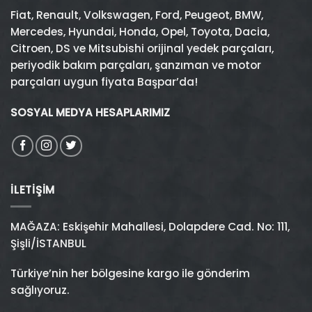
Fiat
,
Renault
,
Volkswagen
,
Ford
,
Peugeot
,
BMW
,
Mercedes
,
Hyundai
,
Honda
,
Opel
,
Toyota
,
Dacia
,
Citroen
,
DS
ve
Mitsubishi
orijinal yedek parçaları,
periyodik bakım parçaları, şanzıman ve motor
parçaları uygun fiyata Başpar’da!
SOSYAL MEDYA HESAPLARIMIZ
İLETIŞIM
MAĞAZA: Eskişehir Mahallesi, Dolapdere Cad. No: 111,
Şişli/İSTANBUL
Türkiye’nin her bölgesine kargo ile gönderim
sağlıyoruz.