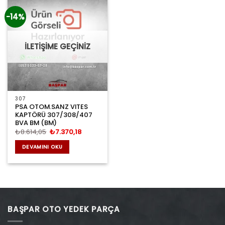
-14%
İLETİŞİME GEÇİNİZ
307
PSA OTOM.SANZ VITES
KAPTÖRÜ 307/308/407
BVA BM (BM)
Orijinal
Şu
₺
8.614,05
₺
7.370,18
fiyat:
andaki
₺8.614,05.
fiyat:
DEVAMINI OKU
₺7.370,18.
BAŞPAR OTO YEDEK PARÇA