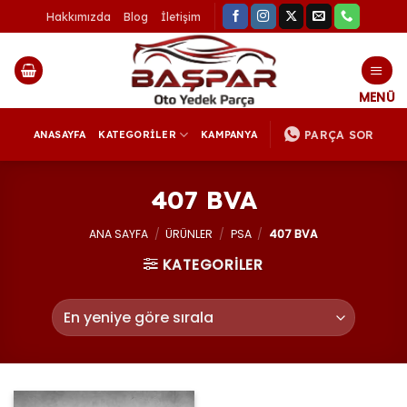
İçeriğe
Hakkımızda
Blog
İletişim
atla
PARÇA SOR
ANASAYFA
KATEGORİLER
KAMPANYA
407 BVA
ANA SAYFA
/
ÜRÜNLER
/
PSA
/
407 BVA
KATEGORİLER