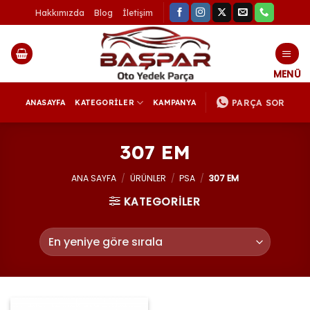
İçeriğe
Hakkımızda
Blog
İletişim
atla
PARÇA SOR
ANASAYFA
KATEGORİLER
KAMPANYA
307 EM
ANA SAYFA
/
ÜRÜNLER
/
PSA
/
307 EM
KATEGORİLER