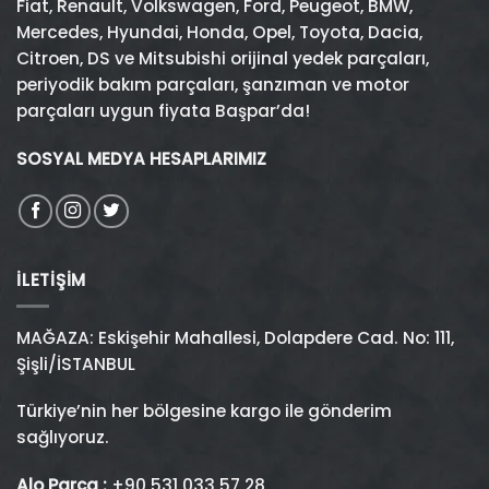
Fiat
,
Renault
,
Volkswagen
,
Ford
,
Peugeot
,
BMW
,
Mercedes
,
Hyundai
,
Honda
,
Opel
,
Toyota
,
Dacia
,
Citroen
,
DS
ve
Mitsubishi
orijinal yedek parçaları,
periyodik bakım parçaları, şanzıman ve motor
parçaları uygun fiyata Başpar’da!
SOSYAL MEDYA HESAPLARIMIZ
İLETIŞIM
MAĞAZA: Eskişehir Mahallesi, Dolapdere Cad. No: 111,
Şişli/İSTANBUL
Türkiye’nin her bölgesine kargo ile gönderim
sağlıyoruz.
Alo Parça :
+90 531 033 57 28