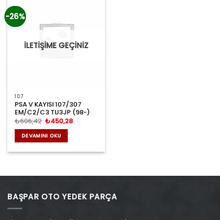
-26%
İLETİŞİME GEÇİNİZ
107
PSA V KAYISI 107/307
EM/C2/C3 TU3JP (98-)
Orijinal
Şu
₺
606,42
₺
450,28
fiyat:
andaki
₺606,42.
fiyat:
DEVAMINI OKU
₺450,28.
BAŞPAR OTO YEDEK PARÇA