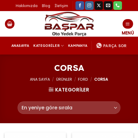
İçeriğe
Hakkımızda
Blog
İletişim
atla
PARÇA SOR
ANASAYFA
KATEGORİLER
KAMPANYA
CORSA
ANA SAYFA
/
ÜRÜNLER
/
FORD
/
CORSA
KATEGORİLER