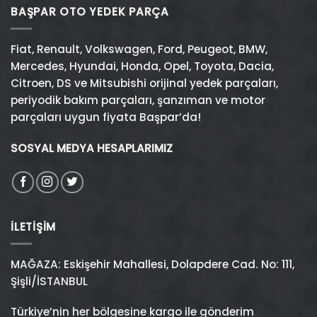
BAŞPAR OTO YEDEK PARÇA
Fiat
,
Renault
,
Volkswagen
,
Ford
,
Peugeot
,
BMW
,
Mercedes
,
Hyundai
,
Honda
,
Opel
,
Toyota
,
Dacia
,
Citroen
,
DS
ve
Mitsubishi
orijinal yedek parçaları,
periyodik bakım parçaları, şanzıman ve motor
parçaları uygun fiyata Başpar’da!
SOSYAL MEDYA HESAPLARIMIZ
İLETIŞIM
MAĞAZA: Eskişehir Mahallesi, Dolapdere Cad. No: 111,
Şişli/İSTANBUL
Türkiye’nin her bölgesine kargo ile gönderim