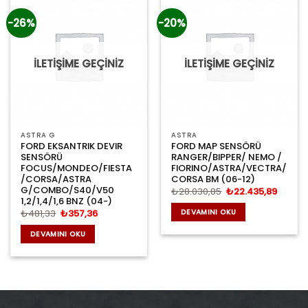
-26%
-20%
İLETİŞİME GEÇİNİZ
İLETİŞİME GEÇİNİZ
ASTRA G
ASTRA
FORD EKSANTRIK DEVIR
FORD MAP SENSÖRÜ
SENSÖRÜ
RANGER/BIPPER/ NEMO /
FOCUS/MONDEO/FIESTA
FIORINO/ASTRA/VECTRA/
/CORSA/ASTRA
CORSA BM (06-12)
G/COMBO/S40/V50
Orijinal
Şu
₺
28.030,85
₺
22.435,89
fiyat:
andaki
1,2/1,4/1,6 BNZ (04-)
₺28.030,85.
fiyat:
Orijinal
Şu
₺
481,33
₺
357,36
DEVAMINI OKU
₺22.43
fiyat:
andaki
₺481,33.
fiyat:
DEVAMINI OKU
₺357,36.