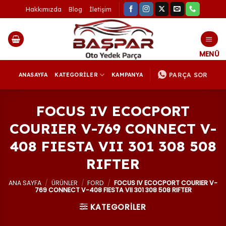
İçeriğe
Hakkımızda
Blog
İletişim
atla
PARÇA SOR
ANASAYFA
KATEGORİLER
KAMPANYA
FOCUS IV ECOCPORT
COURIER V-769 CONNECT V-
408 FIESTA VII 301 308 508
RIFTER
ANA SAYFA
/
ÜRÜNLER
/
FORD
/
FOCUS IV ECOCPORT COURIER V-
769 CONNECT V-408 FIESTA VII 301 308 508 RIFTER
KATEGORİLER