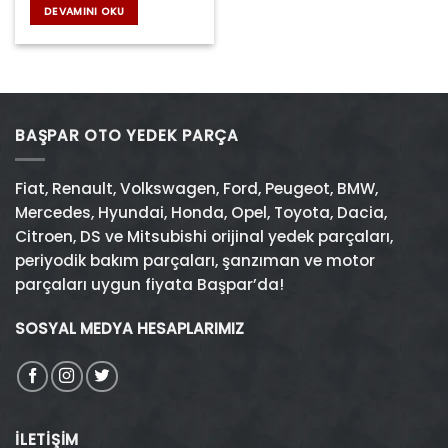
₺10.592,55.
fiyat:
DEVAMINI OKU
₺8.478,27.
BAŞPAR OTO YEDEK PARÇA
Fiat
,
Renault
,
Volkswagen
,
Ford
,
Peugeot
,
BMW
,
Mercedes
,
Hyundai
,
Honda
,
Opel
,
Toyota
,
Dacia
,
Citroen
,
DS
ve
Mitsubishi
orijinal yedek parçaları,
periyodik bakım parçaları, şanzıman ve motor
parçaları uygun fiyata Başpar’da!
SOSYAL MEDYA HESAPLARIMIZ
İLETIŞIM