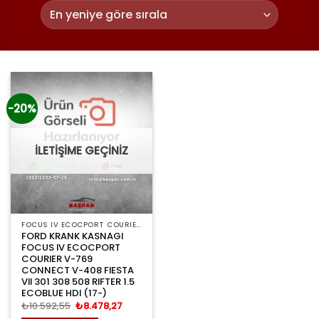
-20%
İLETİŞİME GEÇİNİZ
FOCUS IV ECOCPORT COURIER V-769 CONNECT V-408 FIESTA VII 301 308 508 RIFTER
FORD KRANK KASNAGI
FOCUS IV ECOCPORT
COURIER V-769
CONNECT V-408 FIESTA
VII 301 308 508 RIFTER 1.5
ECOBLUE HDI (17-)
Orijinal
Şu
₺
10.592,55
₺
8.478,27
fiyat:
andaki