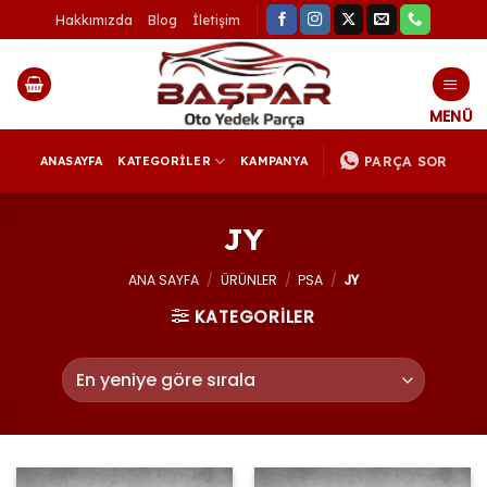
İçeriğe
Hakkımızda
Blog
İletişim
atla
PARÇA SOR
ANASAYFA
KATEGORİLER
KAMPANYA
JY
ANA SAYFA
/
ÜRÜNLER
/
PSA
/
JY
KATEGORİLER