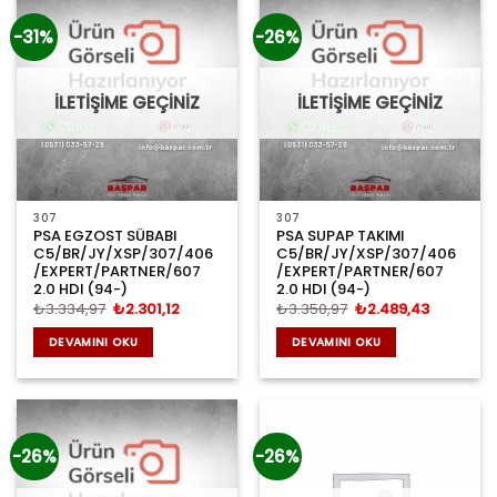
-31%
-26%
İLETİŞİME GEÇİNİZ
İLETİŞİME GEÇİNİZ
307
307
PSA EGZOST SÜBABI
PSA SUPAP TAKIMI
C5/BR/JY/XSP/307/406
C5/BR/JY/XSP/307/406
/EXPERT/PARTNER/607
/EXPERT/PARTNER/607
2.0 HDI (94-)
2.0 HDI (94-)
Orijinal
Şu
Orijinal
Şu
₺
3.334,97
₺
2.301,12
₺
3.350,97
₺
2.489,43
fiyat:
andaki
fiyat:
andaki
₺3.334,97.
fiyat:
₺3.350,97.
fiyat:
DEVAMINI OKU
DEVAMINI OKU
₺2.301,12.
₺2.489,4
-26%
-26%