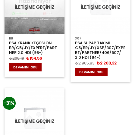
İLETİŞİME GEÇİNİZ
İLETİŞİME GEÇİNİZ
BR
307
PSA KRANK KEÇESI ÖN
PSA SUPAP TAKIMI
BR/C5/JY/EXPERT/PART
C5/BR/JY/XSP/307/EXPE
NER 2.0 HDI (98-)
RT/PARTNER/406/607/
2.0 HDI (94-)
Orijinal
Şu
₺
208,19
₺
154,56
fiyat:
andaki
Orijinal
Şu
₺
2.965,83
₺
2.203,32
₺208,19.
fiyat:
fiyat:
andaki
DEVAMINI OKU
₺154,56.
₺2.965,83.
fiyat:
DEVAMINI OKU
₺2.203,3
-31%
İLETİŞİME GEÇİNİZ