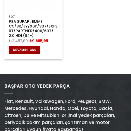
307
PSA SUPAP : EMME
C5/BR/JY/XSP/307/EXPE
RT/PARTNER/406/607/
2.0 HDI (94-)
Orijinal
Şu
₺
2.457,89
₺
1.695,95
fiyat:
andaki
₺2.457,89.
fiyat:
DEVAMINI OKU
₺1.695,95.
BAŞPAR OTO YEDEK PARÇA
Fiat
,
Renault
,
Volkswagen
,
Ford
,
Peugeot
,
BMW
,
Mercedes
,
Hyundai
,
Honda
,
Opel
,
Toyota
,
Dacia
,
Citroen
,
DS
ve
Mitsubishi
orijinal yedek parçaları,
periyodik bakım parçaları, şanzıman ve motor
parçaları uygun fiyata Başpar’da!