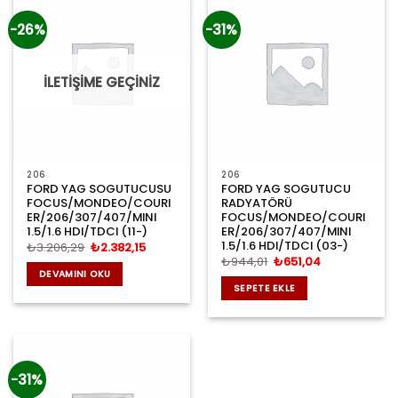
-26%
-31%
İLETİŞİME GEÇİNİZ
206
206
FORD YAG SOGUTUCUSU
FORD YAG SOGUTUCU
FOCUS/MONDEO/COURI
RADYATÖRÜ
ER/206/307/407/MINI
FOCUS/MONDEO/COURI
1.5/1.6 HDI/TDCI (11-)
ER/206/307/407/MINI
1.5/1.6 HDI/TDCI (03-)
Orijinal
Şu
₺
3.206,29
₺
2.382,15
fiyat:
andaki
Orijinal
Şu
₺
944,01
₺
651,04
₺3.206,29.
fiyat:
fiyat:
andaki
DEVAMINI OKU
₺2.382,15.
₺944,01.
fiyat:
SEPETE EKLE
₺651,04.
-31%