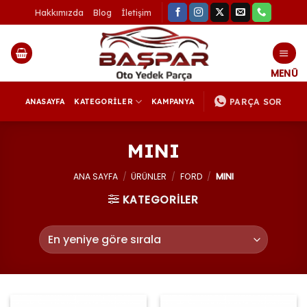
İçeriğe
Hakkımızda
Blog
İletişim
atla
PARÇA SOR
ANASAYFA
KATEGORİLER
KAMPANYA
MINI
ANA SAYFA
/
ÜRÜNLER
/
FORD
/
MINI
KATEGORİLER