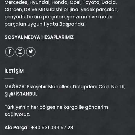
Mercedes
,
Hyundai
,
Honda
,
Opel
,
Toyota
,
Dacia
,
Citroen
,
DS
ve
Mitsubishi
orijinal yedek parçaları,
periyodik bakım parçaları, şanzıman ve motor
parçaları uygun fiyata Başpar’da!
SOSYAL MEDYA HESAPLARIMIZ
İLETIŞIM
MAĞAZA: Eskişehir Mahallesi, Dolapdere Cad. No: 111,
Şişli/İSTANBUL
Türkiye’nin her bölgesine kargo ile gönderim
sağlıyoruz.
Alo Parça :
+90 531 033 57 28