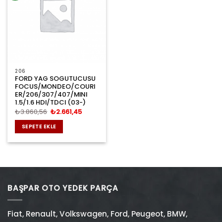
206
FORD YAG SOGUTUCUSU
FOCUS/MONDEO/COURI
ER/206/307/407/MINI
1.5/1.6 HDI/TDCI (03-)
Orijinal
Şu
₺
3.860,56
₺
2.661,45
fiyat:
andaki
₺3.860,56.
fiyat:
SEPETE EKLE
₺2.661,45.
BAŞPAR OTO YEDEK PARÇA
Fiat
,
Renault
,
Volkswagen
,
Ford
,
Peugeot
,
BMW
,