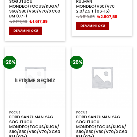
SOGUTUCU
RULMANI
MONDEO/FOCUS/KUGA/
MONDEO/V60/V70
S60/S80/V60/V70/XC60
2.0/2.5 T (06-15)
BM (07-)
Orijinal
Şu
₺
3.510,85
₺
2.607,89
fiyat:
andaki
Orijinal
Şu
₺
2.177,83
₺
1.617,69
₺3.510,85.
fiyat:
fiyat:
andaki
DEVAMINI OKU
₺2.607,89
₺2.177,83.
fiyat:
DEVAMINI OKU
₺1.617,69.
-26%
-26%
İLETİŞİME GEÇİNİZ
FOCUS
FOCUS
FORD SANZUMAN YAG
FORD SANZUMAN YAG
SOGUTUCU
SOGUTUCU
MONDEO/FOCUS/KUGA/
MONDEO/FOCUS/KUGA/
S60/S80/V60/V70/XC60
S60/S80/V60/V70/XC60
BM (07-)
BM (07-)