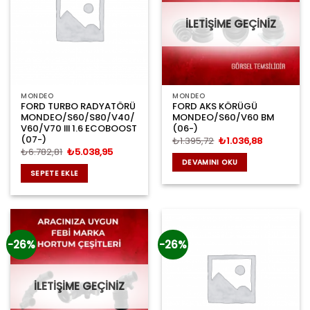
İLETİŞİME GEÇİNİZ
MONDEO
MONDEO
FORD TURBO RADYATÖRÜ
FORD AKS KÖRÜGÜ
MONDEO/S60/S80/V40/
MONDEO/S60/V60 BM
V60/V70 III 1.6 ECOBOOST
(06-)
(07-)
Orijinal
Şu
₺
1.395,72
₺
1.036,88
fiyat:
andaki
Orijinal
Şu
₺
6.782,81
₺
5.038,95
₺1.395,72.
fiyat:
fiyat:
andaki
DEVAMINI OKU
₺1.036,88.
₺6.782,81.
fiyat:
SEPETE EKLE
₺5.038,95.
-26%
-26%
İLETİŞİME GEÇİNİZ