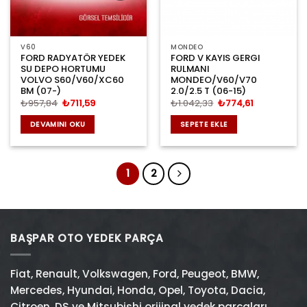
V60
MONDEO
FORD RADYATÖR YEDEK
FORD V KAYIS GERGI
SU DEPO HORTUMU
RULMANI
VOLVO S60/V60/XC60
MONDEO/V60/V70
BM (07-)
2.0/2.5 T (06-15)
Orijinal
Şu
Orijinal
Şu
₺
957,84
₺
711,59
₺
1.042,33
₺
774,61
fiyat:
andaki
fiyat:
andaki
₺957,84.
fiyat:
₺1.042,33.
fiyat:
DEVAMINI OKU
SEPETE EKLE
₺711,59.
₺774,61.
1
2
BAŞPAR OTO YEDEK PARÇA
Fiat
,
Renault
,
Volkswagen
,
Ford
,
Peugeot
,
BMW
,
Mercedes
,
Hyundai
,
Honda
,
Opel
,
Toyota
,
Dacia
,
Citroen
,
DS
ve
Mitsubishi
orijinal yedek parçaları,