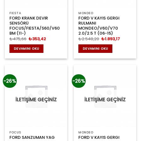
FIESTA
MONDEO
FORD KRANK DEVIR
FORD V KAYIS GERGI
SENSÖRÜ
RULMANI
FOCUS/FIESTA/S60/V60
MONDEO/V60/V70
BM (11-)
2.0/2.5 T (06-15)
Orijinal
Şu
Orijinal
Şu
₺
475,66
₺
353,42
₺
2.548,20
₺
1.893,17
fiyat:
andaki
fiyat:
andaki
₺475,66.
fiyat:
₺2.548,20.
fiyat:
DEVAMINI OKU
DEVAMINI OKU
₺353,42.
₺1.893,17.
-26%
-26%
İLETİŞİME GEÇİNİZ
İLETİŞİME GEÇİNİZ
FOCUS
MONDEO
FORD SANZUMAN YAG
FORD V KAYIS GERGI