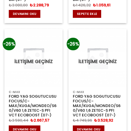
Orijinal
Şu
Orijinal
Şu
₺
3.080,80
₺
2.288,79
₺
1.426,32
₺
1.059,61
fiyat:
andaki
fiyat:
andaki
₺3.080,80.
fiyat:
₺1.426,32.
fiyat:
DEVAMINI OKU
SEPETE EKLE
₺2.288,79.
₺1.059,61.
-26%
-26%
İLETİŞİME GEÇİNİZ
İLETİŞİME GEÇİNİZ
C-MAX
C-MAX
FORD YAG SOGUTUCUSU
FORD YAG SOGUTUCUSU
FOCUS/C-
FOCUS/C-
MAX/KUGA/MONDEO/S6
MAX/KUGA/MONDEO/S6
0/V60 1,6 ZETEC-S PFI
0/V60 1,6 ZETEC-S PFI
VCT ECOBOOST (07-)
VCT ECOBOOST (07-)
Orijinal
Şu
Orijinal
Şu
₺
3.590,44
₺
2.667,57
₺
4.749,96
₺
3.528,92
fiyat:
andaki
fiyat:
andaki
₺3.590,44.
fiyat:
₺4.749,96.
fiyat:
DEVAMINI OKU
DEVAMINI OKU