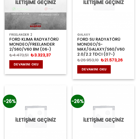
İLETİŞİME GEÇİNİZ
İLETİŞİME GEÇİNİZ
FREELANDER 2
GALAXY
FORD KLIMA RADYATÖRÜ
FORD SU RADYATÖRÜ
MONDEO/FREELANDER
MONDEO/S-
2/S60/V60 BM (06-)
MAX/GALAXY/S60/V60
2.0/2.2 TDCI (07-)
Orijinal
Şu
₺
4.473,51
₺
3.323,37
fiyat:
andaki
Orijinal
Şu
₺
26.953,10
₺
21.573,26
₺4.473,51.
fiyat:
fiyat:
andaki
DEVAMINI OKU
₺3.323,37.
₺26.953,10.
fiyat:
DEVAMINI OKU
₺21.573,
-26%
-26%
İLETİŞİME GEÇİNİZ
İLETİŞİME GEÇİNİZ