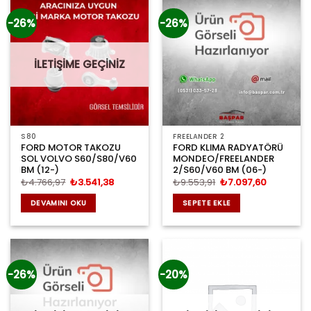
-26%
-26%
İLETİŞİME GEÇİNİZ
S80
FREELANDER 2
FORD MOTOR TAKOZU
FORD KLIMA RADYATÖRÜ
SOL VOLVO S60/S80/V60
MONDEO/FREELANDER
BM (12-)
2/S60/V60 BM (06-)
Orijinal
Şu
Orijinal
Şu
₺
4.766,97
₺
3.541,38
₺
9.553,91
₺
7.097,60
fiyat:
andaki
fiyat:
andaki
₺4.766,97.
fiyat:
₺9.553,91.
fiyat:
DEVAMINI OKU
SEPETE EKLE
₺3.541,38.
₺7.097,60
-26%
-20%