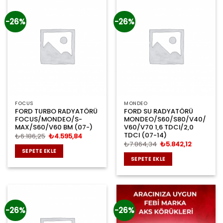
-26%
-26%
FOCUS
MONDEO
FORD TURBO RADYATÖRÜ
FORD SU RADYATÖRÜ
FOCUS/MONDEO/S-
MONDEO/S60/S80/V40/
MAX/S60/V60 BM (07-)
V60/V70 1,6 TDCI/2,0
TDCI (07-14)
Orijinal
Şu
₺
6.186,25
₺
4.595,84
fiyat:
andaki
Orijinal
Şu
₺
7.864,34
₺
5.842,12
₺6.186,25.
fiyat:
fiyat:
andaki
SEPETE EKLE
₺4.595,84.
₺7.864,34.
fiyat:
SEPETE EKLE
₺5.842,12
-26%
-26%