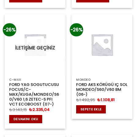
₺2.667,57.
₺3.528,92
-26%
-26%
İLETİŞİME GEÇİNİZ
C-MAX
MONDEO
FORD YAG SOGUTUCUSU
FORD AKS KÖRÜGÜ IÇ SOL
FOCUS/C-
MONDEO/S60/V60 BM
MAX/KUGA/MONDEO/S6
(06-)
0/V60 1,6 ZETEC-S PFI
Orijinal
Şu
₺
1.492,95
₺
1.108,81
fiyat:
andaki
VCT ECOBOOST (07-)
₺1.492,95.
fiyat:
Orijinal
Şu
₺
3.143,15
₺
2.335,04
SEPETE EKLE
₺1.108,81.
fiyat:
andaki
₺3.143,15.
fiyat:
DEVAMINI OKU
₺2.335,04.