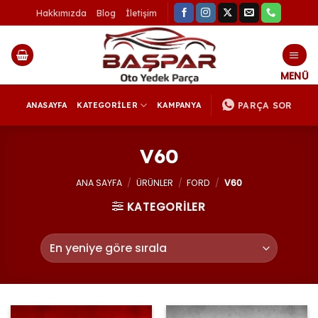
İçeriğe
Hakkımızda
Blog
İletişim
atla
PARÇA SOR
ANASAYFA
KATEGORİLER
KAMPANYA
V60
ANA SAYFA
/
ÜRÜNLER
/
FORD
/
V60
KATEGORİLER